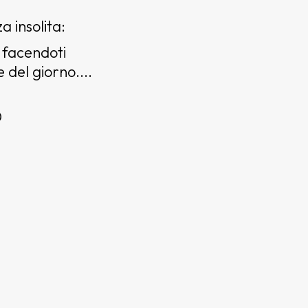
 insolita:
 facendoti
del giorno....
O