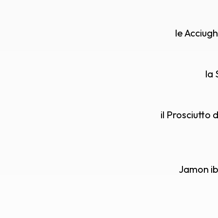
le Acciugh
la
il Prosciutt
Jamon ib