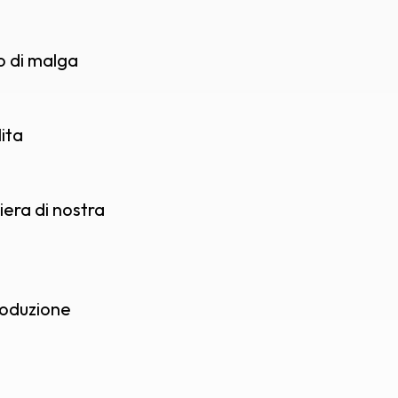
ro di malga
ita
era di nostra
roduzione