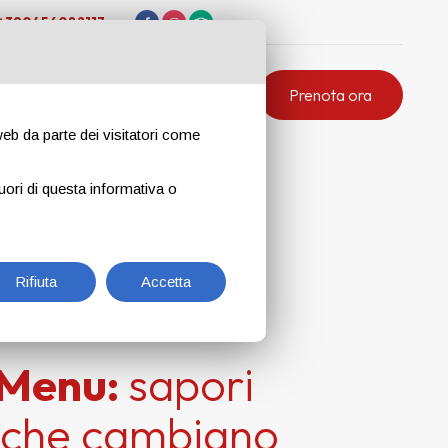
+390456082117
ua auto
Dove Dormire?
Contatti
Prenota ora
 web da parte dei visitatori come
uori di questa informativa o
Rifiuta
Accetta
o Menu:
sapori
i che cambiano