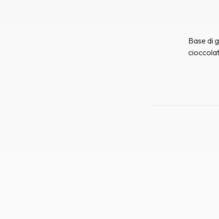
Base di 
cioccola