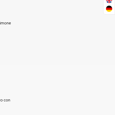
 limone
to con