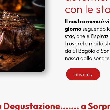
con le st
Il nostro menu è v
giorno
seguendo la
stagione e l’ispiraz
troverete mai la s
da El Bagolo a Son
nasca dalla sorpre
Il mio menu
Degustazione....... a Sorp