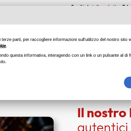
Email
info@elbagolo.it
/
Tel.
iamo
Menu
Dicono di noi
Eventi e Matrimoni
Ricarica la t
di terze parti, per raccogliere informazioni sull’utilizzo del nostro sito
okie
.
endo questa informativa, interagendo con un link o un pulsante al di f
Menu
odo.
Home page
Menu
Il nostr
autentic