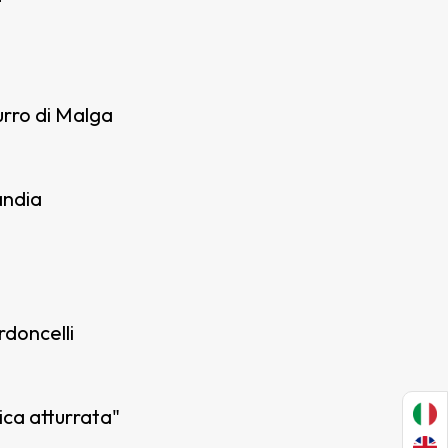
burro di Malga
andia
rdoncelli
ica atturrata"