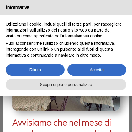
Email
info@elbagolo.it
/
Tel.
+390456082117
Informativa
AD AGOSTO APERTO
Utilizziamo i cookie, inclusi quelli di terze parti, per raccogliere
SOLO A CENA
informazioni sull’utilizzo del nostro sito web da parte dei
visitatori come specificato nell'
informativa sui cookie
.
Puoi acconsentirne l'utilizzo chiudendo questa informativa,
interagendo con un link o un pulsante al di fuori di questa
informativa o continuando a navigare in altro modo.
Rifiuta
Accetta
Scopri di più e personalizza
Avvisiamo che nel mese di