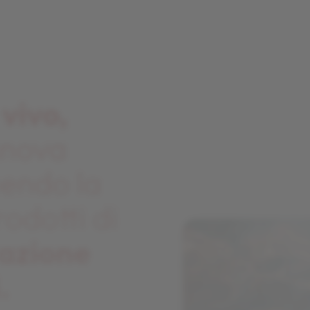
 vivo,
innova
uendo la
odotti di
razione
.