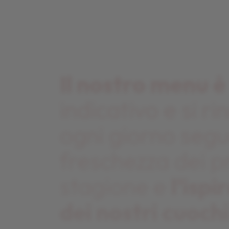
Il nostro menu è
indicativo e si r
ogni giorno seg
freschezza dei pr
stagione e
l’ispi
dei nostri cuochi