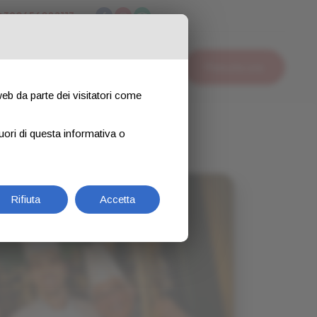
+390456082117
ua auto
Dove Dormire?
Contatti
Prenota ora
 web da parte dei visitatori come
uori di questa informativa o
Rifiuta
Accetta