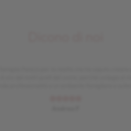
Dicono di noi
famiglia Palazzi per la realtà che ha saputo creare 
o è uno dei nostri posti del cuore, perché coniuga al 
de professionalità e un ambiente famigliare e aute
Andrea F