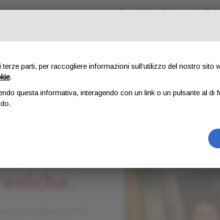
Email
info@elbagolo.it
/
Tel.
iamo
Menu
Dicono di noi
Eventi e Matrimoni
Ricarica la t
di terze parti, per raccogliere informazioni sull’utilizzo del nostro sito
okie
.
endo questa informativa, interagendo con un link o un pulsante al di f
odo.
agolo, il
agolo, il
agolo, il
 "educato"
 "educato"
 "educato"
reniche.
reniche.
reniche.
are con cucina curata
are con cucina curata
are con cucina curata