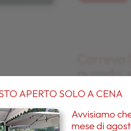
Correva l
quando, 
sogno cus
STO APERTO SOLO A CENA
nacque E
Avvisiamo che
Ristorant
mese di agos