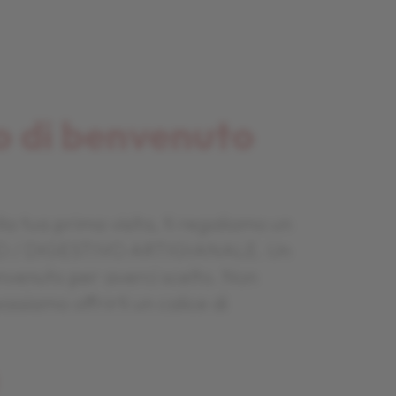
o di benvenuto
la tua prima visita, ti regaliamo un
RO / DIGESTIVO ARTIGIANALE. Un
envenuto per averci scelto. Non
ssiamo offrirti un calice di