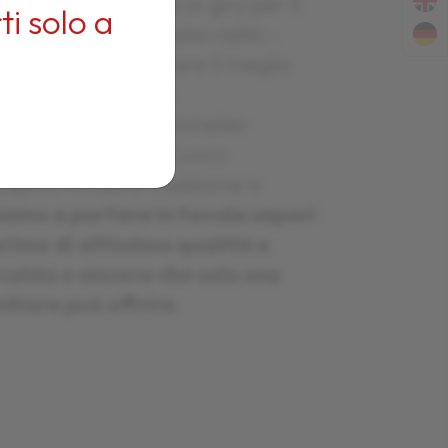
 anni di esperienza in giro per il
i solo a
ornare nel suo paesino natio –
n luogo dove esaltare il meglio
se e del territorio.
 moglie
Marisa
, sommelier
figlio
Giancarlo
, Cuoco
saputo fondere tradizione e
iamo a portare in tavola sapori
rime di altissima qualità e
calda e sincera che solo una
iliare può offrire.