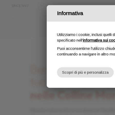
SINCE 1997
Informativa
Chi s
Utilizziamo i cookie, inclusi quelli 
specificato nell'
informativa sui co
Puoi acconsentirne l'utilizzo chiud
continuando a navigare in altro m
Benvenuti da El B
Benvenuti da El B
Benvenuti da El B
Scopri di più e personalizza
tuo Ristorantino
tuo Ristorantino
tuo Ristorantino
nelle Colline Mo
nelle Colline Mo
nelle Colline Mo
Piccolo ristorante a conduzione famili
Piccolo ristorante a conduzione famili
Piccolo ristorante a conduzione famili