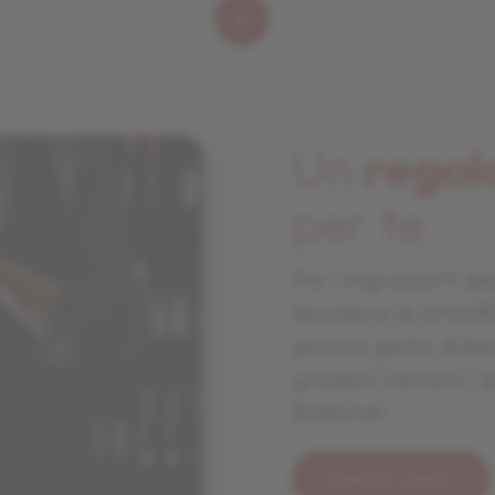
Un
regal
per te
Per ringraziarti del
bicchiere di AMA
piccolo gesto di b
gradisci l'amaro? po
Bollicine!
Scarica il coupon